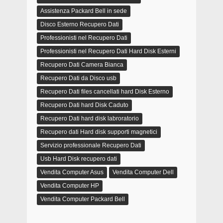
Assistenza Packard Bell in sede
Disco Esterno Recupero Dati
Professionisti nel Recupero Dati
Professionisti nel Recupero Dati Hard Disk Esterni
Recupero Dati Camera Bianca
Recupero Dati da Disco usb
Recupero Dati files cancellati hard Disk Esterno
Recupero Dati hard Disk Caduto
Recupero Dati hard disk labroratorio
Recupero dati Hard disk supporti magnetici
Servizio professionale Recupero Dati
Usb Hard Disk recupero dati
Vendita Computer Asus
Vendita Computer Dell
Vendita Computer HP
Vendita Computer Packard Bell