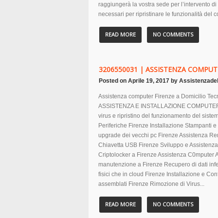
raggiungerà la vostra sede per l’intervento di as
necessari per ripristinare le funzionalità del 
READ MORE
NO COMMENTS
3206550031 | ASSISTENZA COMPUT
Posted on
Aprile 19, 2017
by
Assistenzade
Assistenza computer Firenze a Domicilio Tecn
ASSISTENZA E INSTALLAZIONE COMPUTER a dom
virus e ripristino del funzionamento del sist
Periferiche Firenze Installazione Stampanti 
upgrade dei vecchi pc Firenze Assistenza R
Chiavetta USB Firenze Sviluppo e Assistenza 
Criptolocker a Firenze Assistenza C0mputer A
manutenzione a Firenze Recupero di dati infet
fisici che in cloud Firenze Installazione e Co
assemblati Firenze Rimozione di Virus...
READ MORE
NO COMMENTS