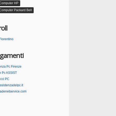
 Computer HP
Computer Packard Bell
oll
Fiorentino
egamenti
enza Pc Firenze
e Pc ASSIST
cci PC
sistenzadelpc.it
adenetservice.com