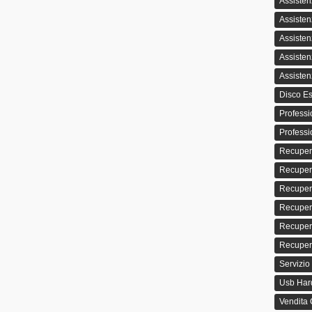
Assisten
Assisten
Assisten
Assisten
Assisten
Disco Es
Professi
Professi
Recuper
Recuper
Recupero
Recuper
Recupero
Recupero
Servizio
Usb Hard
Vendita