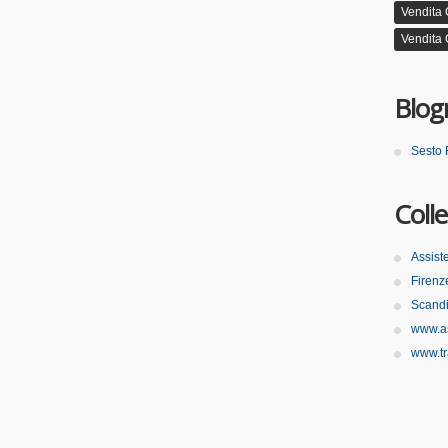
Vendita
Vendita 
Blogr
Sesto 
Coll
Assist
Firenz
Scandi
www.as
www.tr