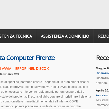
ISTENZA TECNICA
ASSISTENZA A DOMICILIO
REM
za Computer Firenze
Rece
AVVIA – ERRORI NEL DISCO C
Maggio 1
Riparazio
delPC
in
News
Riparazio
se di ripristino, potrebbe essere il segnale di un problema “fisico” al
notebook F
 bloccato improvvisamente e/o windows non si avvia, è possibile che il
Aprile 10
 ed è necessario intervenire rapidamente per un recupero dati e
Assistenz
lo stato del problema. E’ sconsigliabile cercare di ripristinare il sistema
Assistenza
ro compromettere irrimediabilmente i dati all’interno. COME
informatic
ndoci potrete prenotare la visita di un nostro tecnico che