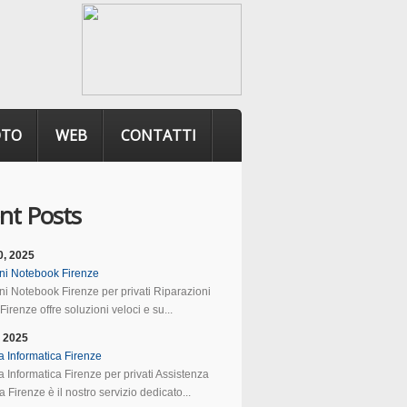
OTO
WEB
CONTATTI
nt Posts
0, 2025
ni Notebook Firenze
ni Notebook Firenze per privati Riparazioni
irenze offre soluzioni veloci e su...
, 2025
a Informatica Firenze
 Informatica Firenze per privati Assistenza
a Firenze è il nostro servizio dedicato...