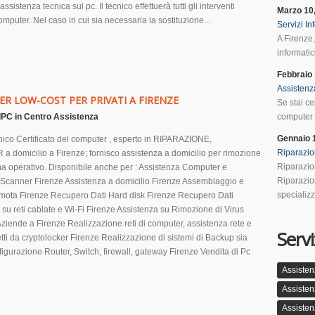
sistenza tecnica sul pc. Il tecnico effettuerà tutti gli interventi
Marzo 10
computer. Nel caso in cui sia necessaria la sostituzione...
Servizi In
A Firenze,
informatici
Febbraio 
Assistenz
ER LOW-COST PER PRIVATI A FIRENZE
Se stai ce
lPC
in
Centro Assistenza
computer a
Gennaio 
ico Certificato del computer , esperto in RIPARAZIONE,
Riparazio
icilio a Firenze; fornisco assistenza a domicilio per rimozione
Riparazio
ema operativo. Disponibile anche per : Assistenza Computer e
Riparazio
e Scanner Firenze Assistenza a domicilio Firenze Assemblaggio e
specializz
emota Firenze Recupero Dati Hard disk Firenze Recupero Dati
su reti cablate e Wi-Fi Firenze Assistenza su Rimozione di Virus
ziende a Firenze Realizzazione reti di computer, assistenza rete e
Servi
ti da cryptolocker Firenze Realizzazione di sistemi di Backup sia
nfigurazione Router, Switch, firewall, gateway Firenze Vendita di Pc
Assisten
Assisten
Assisten