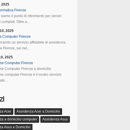
, 2025
formatica Firenze
 siamo il punto di riferimento per servizi
 completi. Oltre a...
10, 2025
a Computer Firenze
rcando un servizio affidabile di assistenza
 Firenze, sei nel...
10, 2025
ne Computer Firenze
ne Computer Firenze a domicilio
ne computer Firenze è il nostro servizio
ato...
zi
za Acer
Assistenza Acer a Domicilio
za a domicilio computer
Assistenza Asus
za Asus a Domicilio