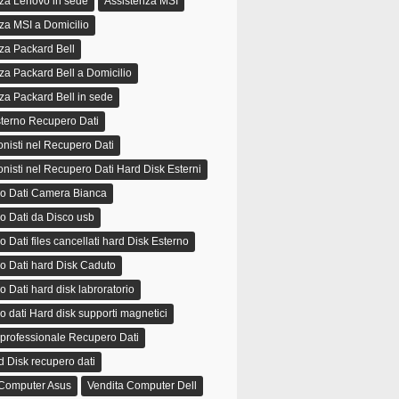
za Lenovo in sede
Assistenza MSI
za MSI a Domicilio
za Packard Bell
za Packard Bell a Domicilio
za Packard Bell in sede
terno Recupero Dati
onisti nel Recupero Dati
onisti nel Recupero Dati Hard Disk Esterni
o Dati Camera Bianca
o Dati da Disco usb
 Dati files cancellati hard Disk Esterno
o Dati hard Disk Caduto
 Dati hard disk labroratorio
 dati Hard disk supporti magnetici
 professionale Recupero Dati
 Disk recupero dati
 Computer Asus
Vendita Computer Dell