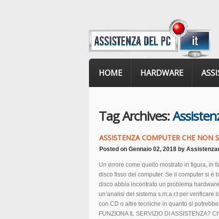
HOME
HARDWARE
ASS
Tag Archives:
Assisten
ASSISTENZA COMPUTER CHE NON SI 
Posted on
Gennaio 02, 2018
by
Assistenza
Un errore come quello mostrato in figura, in fa
disco fisso del computer. Se il computer si è
disco abbia incontrato un problema hardware
un’analisi del sistema s.m.a.r.t per verificare 
con CD o altre tecniche in quanto si potrebbe
FUNZIONA IL SERVIZIO DI ASSISTENZA? Chiama