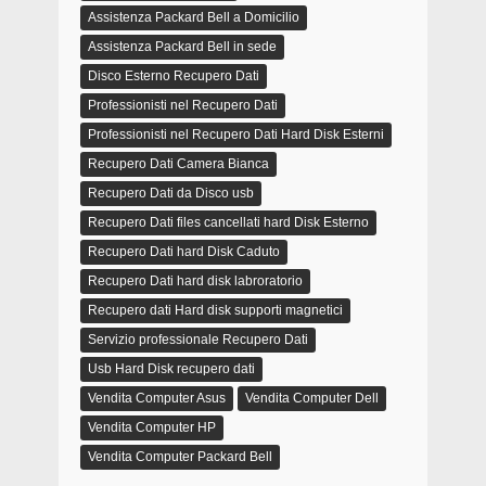
Assistenza Packard Bell a Domicilio
Assistenza Packard Bell in sede
Disco Esterno Recupero Dati
Professionisti nel Recupero Dati
Professionisti nel Recupero Dati Hard Disk Esterni
Recupero Dati Camera Bianca
Recupero Dati da Disco usb
Recupero Dati files cancellati hard Disk Esterno
Recupero Dati hard Disk Caduto
Recupero Dati hard disk labroratorio
Recupero dati Hard disk supporti magnetici
Servizio professionale Recupero Dati
Usb Hard Disk recupero dati
Vendita Computer Asus
Vendita Computer Dell
Vendita Computer HP
Vendita Computer Packard Bell