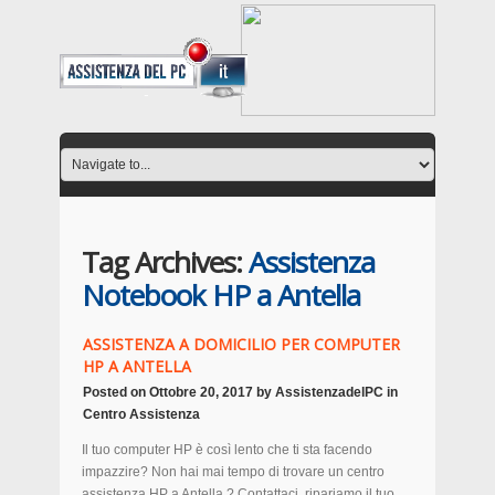
Tag Archives:
Assistenza
Notebook HP a Antella
ASSISTENZA A DOMICILIO PER COMPUTER
HP A ANTELLA
Posted on
Ottobre 20, 2017
by
AssistenzadelPC
in
Centro Assistenza
Il tuo computer HP è così lento che ti sta facendo
impazzire? Non hai mai tempo di trovare un centro
assistenza HP a Antella ? Contattaci, ripariamo il tuo