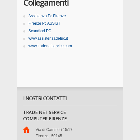
Collegamenti
Assistenza Pc Firenze
Firenze Pc ASSIST
Scandicci PC
www.assistenzadelpc.it
www.tradenetservice.com
I NOSTRI CONTATTI
TRADE NET SERVICE
COMPUTER FIRENZE
Via di Cammori 15/17
Firenze
,
50145