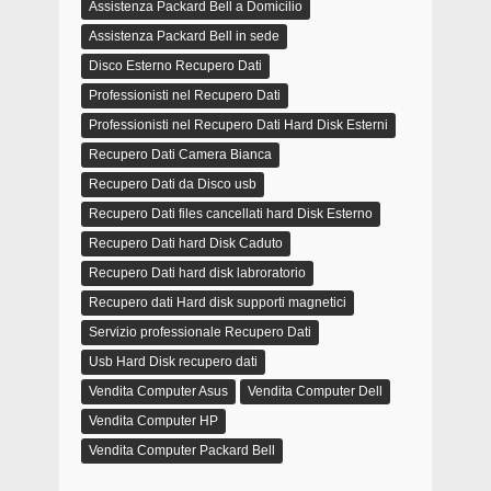
Assistenza Packard Bell a Domicilio
Assistenza Packard Bell in sede
Disco Esterno Recupero Dati
Professionisti nel Recupero Dati
Professionisti nel Recupero Dati Hard Disk Esterni
Recupero Dati Camera Bianca
Recupero Dati da Disco usb
Recupero Dati files cancellati hard Disk Esterno
Recupero Dati hard Disk Caduto
Recupero Dati hard disk labroratorio
Recupero dati Hard disk supporti magnetici
Servizio professionale Recupero Dati
Usb Hard Disk recupero dati
Vendita Computer Asus
Vendita Computer Dell
Vendita Computer HP
Vendita Computer Packard Bell