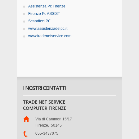
Assistenza Pc Firenze
Firenze Pc ASSIST
Scandicci PC
www.assistenzadelpc.it
www.tradenetservice.com
I NOSTRI CONTATTI
TRADE NET SERVICE
COMPUTER FIRENZE
Via di Cammori 15/17
Firenze
,
50145
055-3437075