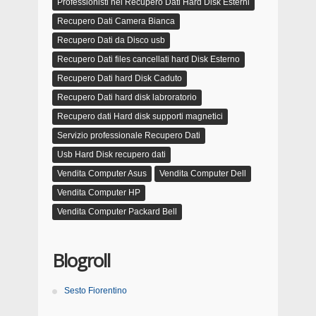
Professionisti nel Recupero Dati Hard Disk Esterni
Recupero Dati Camera Bianca
Recupero Dati da Disco usb
Recupero Dati files cancellati hard Disk Esterno
Recupero Dati hard Disk Caduto
Recupero Dati hard disk labroratorio
Recupero dati Hard disk supporti magnetici
Servizio professionale Recupero Dati
Usb Hard Disk recupero dati
Vendita Computer Asus
Vendita Computer Dell
Vendita Computer HP
Vendita Computer Packard Bell
Blogroll
Sesto Fiorentino