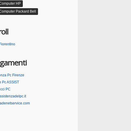
 Computer HP
Computer Packard Bell
oll
Fiorentino
egamenti
enza Pc Firenze
e Pc ASSIST
cci PC
sistenzadelpc.it
adenetservice.com