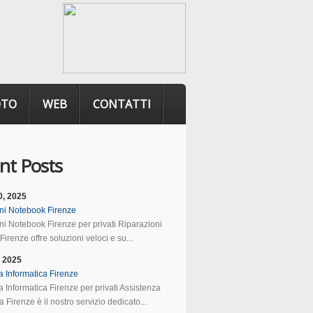
OTO
WEB
CONTATTI
nt Posts
0, 2025
ni Notebook Firenze
ni Notebook Firenze per privati Riparazioni
irenze offre soluzioni veloci e su...
, 2025
a Informatica Firenze
 Informatica Firenze per privati Assistenza
a Firenze è il nostro servizio dedicato...