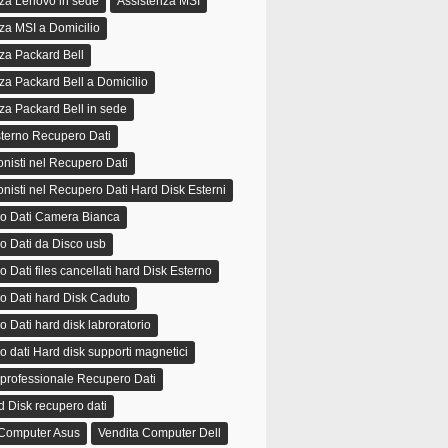
za Lenovo in sede
Assistenza MSI
za MSI a Domicilio
za Packard Bell
za Packard Bell a Domicilio
za Packard Bell in sede
terno Recupero Dati
onisti nel Recupero Dati
onisti nel Recupero Dati Hard Disk Esterni
o Dati Camera Bianca
o Dati da Disco usb
 Dati files cancellati hard Disk Esterno
o Dati hard Disk Caduto
 Dati hard disk labroratorio
 dati Hard disk supporti magnetici
 professionale Recupero Dati
 Disk recupero dati
 Computer Asus
Vendita Computer Dell