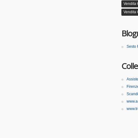
Vendita
Vendita 
Blogr
Sesto 
Coll
Assist
Firenz
Scandi
www.as
www.tr