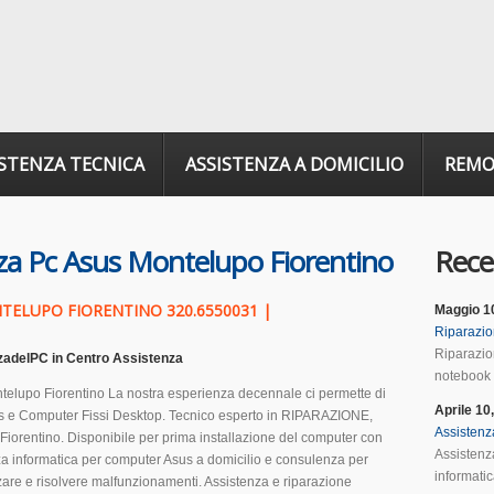
ISTENZA TECNICA
ASSISTENZA A DOMICILIO
REM
za Pc Asus Montelupo Fiorentino
Rece
TELUPO FIORENTINO 320.6550031 |
Maggio 1
Riparazio
Riparazio
zadelPC
in
Centro Assistenza
notebook F
telupo Fiorentino La nostra esperienza decennale ci permette di
Aprile 10
us e Computer Fissi Desktop. Tecnico esperto in RIPARAZIONE,
Assistenz
orentino. Disponibile per prima installazione del computer con
Assistenza
a informatica per computer Asus a domicilio e consulenza per
informatic
zzare e risolvere malfunzionamenti. Assistenza e riparazione