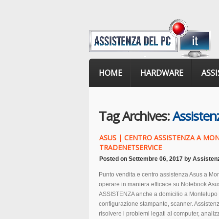
HOME
HARDWARE
ASS
Tag Archives:
Assisten
ASUS | CENTRO ASSISTENZA A MON
TRADENETSERVICE
Posted on
Settembre 06, 2017
by
Assisten
Punto vendita e centro assistenza Asus a Mon
operare in maniera efficace su Notebook As
ASSISTENZA anche a domicilio a Montelupo Fi
configurazione stampante, scanner. Assistenz
risolvere i problemi legati al computer, anali