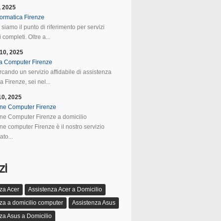
, 2025
formatica Firenze
 siamo il punto di riferimento per servizi
 completi. Oltre a...
10, 2025
a Computer Firenze
rcando un servizio affidabile di assistenza
 Firenze, sei nel...
10, 2025
ne Computer Firenze
ne Computer Firenze a domicilio
ne computer Firenze è il nostro servizio
ato...
zi
za Acer
Assistenza Acer a Domicilio
za a domicilio computer
Assistenza Asus
za Asus a Domicilio