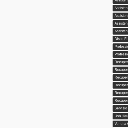
Assisten
Assisten
Assisten
Assisten
Assisten
Disco Es
Professi
Professi
Recuper
Recuper
Recupero
Recuper
Recupero
Recupero
Servizio
Usb Hard
Vendita