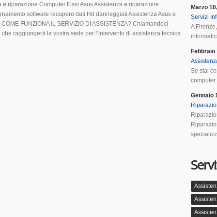
 e riparazione Computer Fissi Asus Assistenza e riparazione
Marzo 10
rnamento software recupero dati Hd danneggiati Assistenza Asus e
Servizi In
TI !!! COME FUNZIONA IL SERVIZIO DI ASSISTENZA? Chiamandoci
A Firenze,
co che raggiungerà la vostra sede per l’intervento di assistenza tecnica
informatici
Febbraio 
Assistenz
Se stai ce
computer a
Gennaio 
Riparazio
Riparazio
Riparazio
specializz
Servi
Assisten
Assisten
Assisten