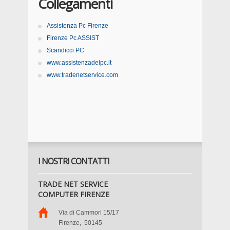
Collegamenti
Assistenza Pc Firenze
Firenze Pc ASSIST
Scandicci PC
www.assistenzadelpc.it
www.tradenetservice.com
I NOSTRI CONTATTI
TRADE NET SERVICE
COMPUTER FIRENZE
Via di Cammori 15/17
Firenze
,
50145