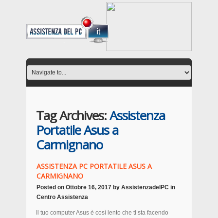
Tag Archives:
Assistenza
Portatile Asus a
Carmignano
ASSISTENZA PC PORTATILE ASUS A
CARMIGNANO
Posted on
Ottobre 16, 2017
by
AssistenzadelPC
in
Centro Assistenza
Il tuo computer Asus è così lento che ti sta facendo