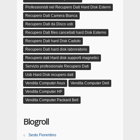
Professionisti nel Recupero Dati Hard Disk Esterni
Recupero Dati Camera Bianca
Recupero Dati da Disco usb
Recupero Dati files cancellati hard Disk Esterno
Recupero Dati hard Disk Caduto
Recupero Dati hard disk labroratorio
Recupero dati Hard disk supporti magnetici
Servizio professionale Recupero Dati
Usb Hard Disk recupero dati
Vendita Computer Asus
Vendita Computer Dell
Vendita Computer HP
Vendita Computer Packard Bell
Blogroll
Sesto Fiorentino