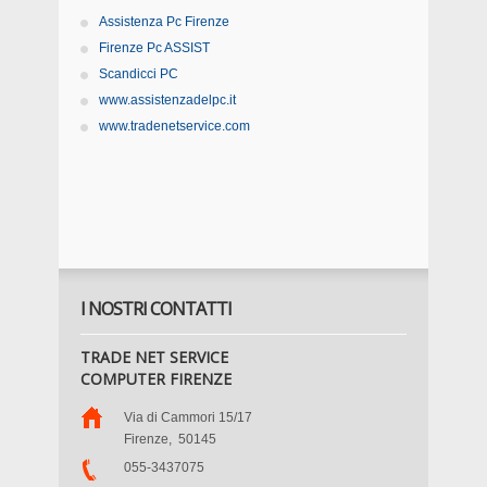
Assistenza Pc Firenze
Firenze Pc ASSIST
Scandicci PC
www.assistenzadelpc.it
www.tradenetservice.com
I NOSTRI CONTATTI
TRADE NET SERVICE
COMPUTER FIRENZE
Via di Cammori 15/17
Firenze
,
50145
055-3437075