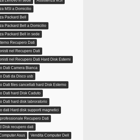
za Lenovo in sede
Assistenza MSI
za MSI a Domicilio
za Packard Bell
za Packard Bell a Domicilio
za Packard Bell in sede
terno Recupero Dati
onisti nel Recupero Dati
onisti nel Recupero Dati Hard Disk Esterni
o Dati Camera Bianca
o Dati da Disco usb
 Dati files cancellati hard Disk Esterno
o Dati hard Disk Caduto
 Dati hard disk labroratorio
 dati Hard disk supporti magnetici
 professionale Recupero Dati
 Disk recupero dati
 Computer Asus
Vendita Computer Dell