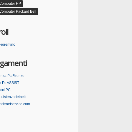
 Computer HP
Computer Packard Bell
oll
Fiorentino
egamenti
enza Pc Firenze
e Pc ASSIST
cci PC
sistenzadelpc.it
adenetservice.com