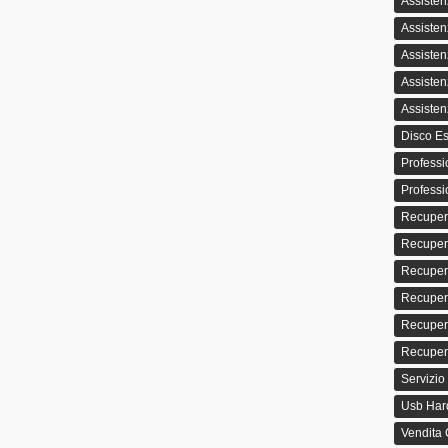
Assisten
Assisten
Assisten
Assisten
Assisten
Disco Es
Professi
Professi
Recuper
Recuper
Recupero
Recuper
Recupero
Recupero
Servizio
Usb Hard
Vendita