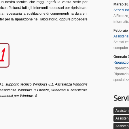
 un nostro tecnico che raggiungerà la vostra sede per
Marzo 10
ico effettuerà tutti gli interventi necessari per ripristinare
Servizi In
 sia necessaria la sostituzione di componenti hardware il
A Firenze,
mputer per la riparazione nel laboratorio, oppure procedere
informatici
Febbraio 
Assistenz
Se stai ce
computer a
Gennaio 
Riparazio
Riparazio
Riparazio
specializz
8.1, supporto tecnico Windows 8.1, Assistenza Windows
 Assistenza Windows 8 Firenze, Windows 8 Assistenza
Servi
ornamenti per Windows 8
Assisten
Assisten
Assisten