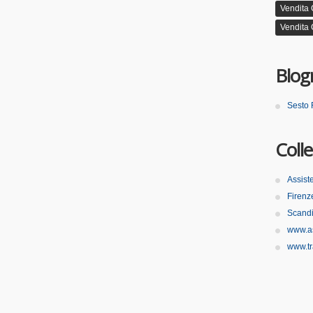
Vendita
Vendita 
Blogr
Sesto 
Coll
Assist
Firenz
Scandi
www.as
www.tr