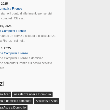
, 2025
formatica Firenze
 siamo il punto di riferimento per servizi
 completi. Oltre a...
10, 2025
a Computer Firenze
rcando un servizio affidabile di assistenza
 Firenze, sei nel...
10, 2025
ne Computer Firenze
ne Computer Firenze a domicilio
ne computer Firenze è il nostro servizio
ato...
zi
za Acer
Assistenza Acer a Domicilio
za a domicilio computer
Assistenza Asus
za Asus a Domicilio