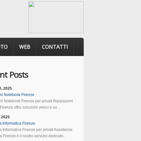
OTO
WEB
CONTATTI
nt Posts
0, 2025
ni Notebook Firenze
ni Notebook Firenze per privati Riparazioni
irenze offre soluzioni veloci e su...
, 2025
a Informatica Firenze
 Informatica Firenze per privati Assistenza
a Firenze è il nostro servizio dedicato...