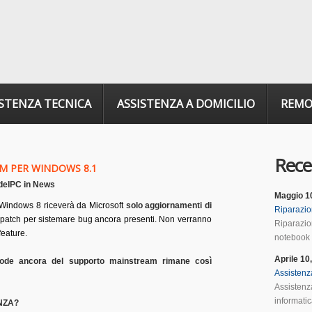
ISTENZA TECNICA
ASSISTENZA A DOMICILIO
REM
Rece
M PER WINDOWS 8.1
delPC
in
News
Maggio 1
i Windows 8 riceverà da Microsoft
solo aggiornamenti di
Riparazio
o patch per sistemare bug ancora presenti. Non verranno
Riparazio
eature.
notebook F
Aprile 10
ode ancora del supporto mainstream rimane così
Assistenz
Assistenza
informatic
NZA?